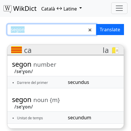
WikDict
↔
Català
Latine
segon – Català–Latine translatio
Translate
ca
la 🇻🇦
segon
number
/seˈɣon/
secundus
Darrere del primer
segon
noun {m}
/seˈɣon/
secundum
Unitat de temps