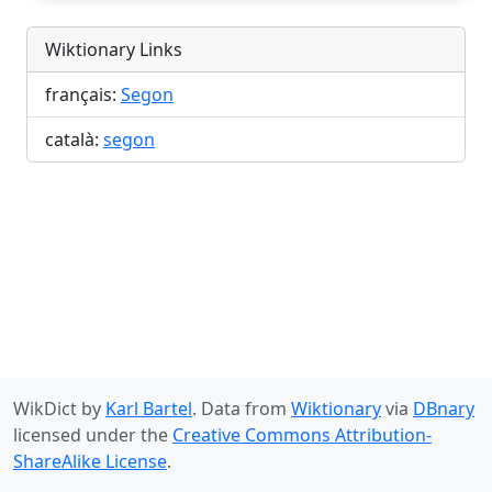
Wiktionary Links
français:
Segon
català:
segon
WikDict by
Karl Bartel
. Data from
Wiktionary
via
DBnary
licensed under the
Creative Commons Attribution-
ShareAlike License
.