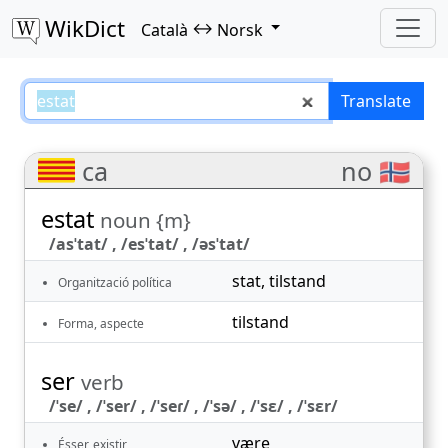
WikDict
↔
Català
Norsk
estat – Català–Norsk translations
Translate
ca
no 🇳🇴
estat
noun {m}
/asˈtat/ , /esˈtat/ , /əsˈtat/
stat
,
tilstand
Organització política
tilstand
Forma, aspecte
ser
verb
/ˈse/ , /ˈser/ , /ˈseɾ/ , /ˈsə/ , /ˈsɛ/ , /ˈsɛr/
være
Ésser, existir