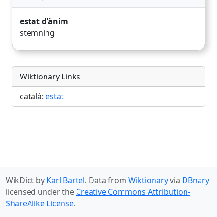
estat d'ànim
stemning
Wiktionary Links
català:
estat
WikDict by
Karl Bartel
. Data from
Wiktionary
via
DBnary
licensed under the
Creative Commons Attribution-
ShareAlike License
.