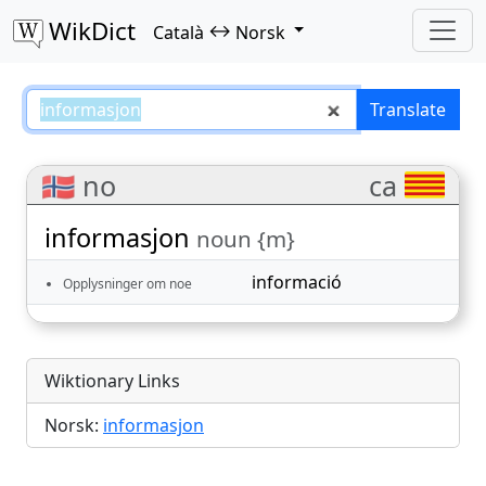
WikDict
↔
Català
Norsk
informasjon – Català–Norsk tran
Translate
🇳🇴 no
ca
informasjon
noun {m}
informació
Opplysninger om noe
Wiktionary Links
Norsk:
informasjon