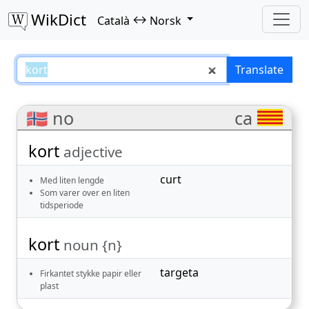
WikDict
↔
Català
Norsk
kort – Català–Norsk translations
Translate
🇳🇴 no
ca
kort
adjective
curt
Med liten lengde
Som varer over en liten
tidsperiode
kort
noun {n}
targeta
Firkantet stykke papir eller
plast