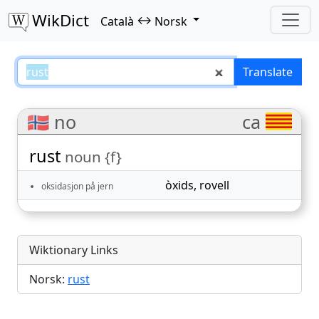
WikDict
↔
Català
Norsk
rust – Català–Norsk translations
Translate
🇳🇴 no
ca
rust
noun {f}
òxids
,
rovell
oksidasjon på jern
Wiktionary Links
Norsk:
rust