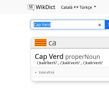
WikDict
↔
Català
Türkçe
Cap Verd – Català
ca
Cap Verd
properNoun
/ˌkabˈbɛrt/ , /ˌkabˈvɛɾt/ , /ˌkabˈvɛɾt/
Estat africà