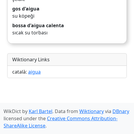
gos d'aigua
su köpeği
bossa d'aigua calenta
sıcak su torbası
Wiktionary Links
català:
aigua
WikDict by
Karl Bartel
. Data from
Wiktionary
via
DBnary
licensed under the
Creative Commons Attribution-
ShareAlike License
.