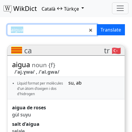
WikDict
↔
Català
Türkçe
aigua – Català–Türkçe translatio
Translate
ca
tr 🇹🇷
aigua
noun {f}
/ˈaj.ɣwə/ , /ˈal.ɡwa/
su
,
ab
Líquid format per molècules
d'un àtom d'oxigen i dos
d'hidrogen
aigua de roses
gül suyu
salt d'aigua
şelale