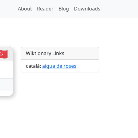
About
Reader
Blog
Downloads
s
🇷
Wiktionary Links
català:
aigua de roses