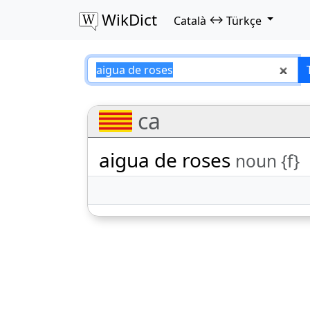
WikDict
↔
Català
Türkçe
aigua de roses – 
ca
aigua de roses
noun {f}