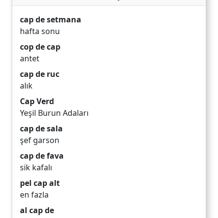
cap de setmana
hafta sonu
cop de cap
antet
cap de ruc
alık
Cap Verd
Yeşil Burun Adaları
cap de sala
şef garson
cap de fava
sik kafalı
pel cap alt
en fazla
al cap de