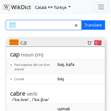
WikDict
↔
Català
Türkçe
cap – Català–Türkçe translations
Translate
ca
tr 🇹🇷
cap
noun {m}
baş
,
kafa
Part superior del cos d'un
animal
baş
Cervell
cabre
verb
/ˈka.bɾe/ , /ˈka.βɾə/
uymak