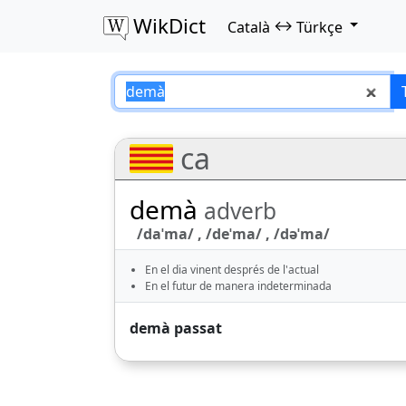
WikDict
↔
Català
Türkçe
demà – Català–Tür
ca
demà
adverb
/daˈma/ , /deˈma/ , /dəˈma/
En el dia vinent després de l'actual
En el futur de manera indeterminada
demà passat