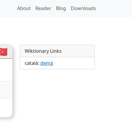
About
Reader
Blog
Downloads
🇷
Wiktionary Links
català:
demà