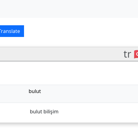
kçe translations
Translate
tr 
bulut
bulut bilişim