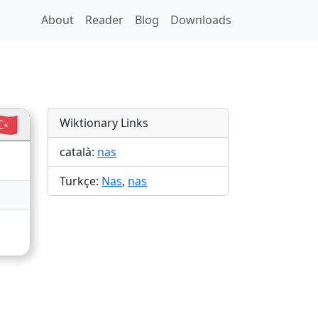
About
Reader
Blog
Downloads
🇷
Wiktionary Links
català:
nas
Türkçe:
Nas
,
nas