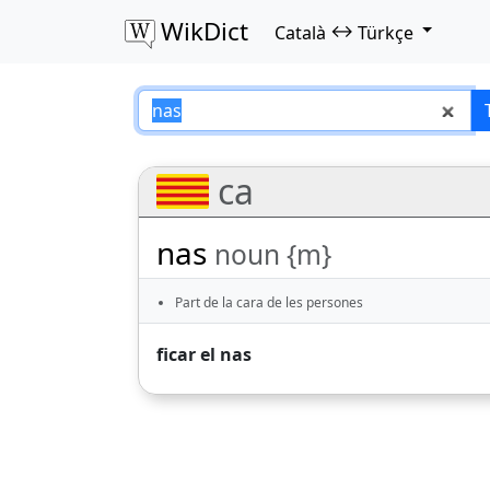
WikDict
↔
Català
Türkçe
nas – Català–Türkç
ca
nas
noun {m}
Part de la cara de les persones
ficar el nas