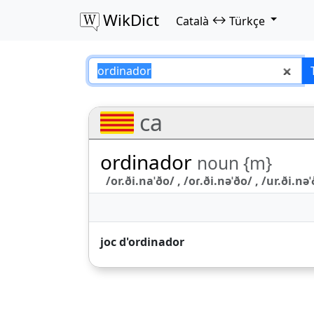
WikDict
↔
Català
Türkçe
ordinador – Catal
ca
ordinador
noun {m}
/or.ði.naˈðo/ , /oɾ.ði.nəˈðo/ , /ur.ði.nə
joc d'ordinador