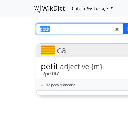
WikDict
↔
Català
Türkçe
petit – Català–Tür
ca
petit
adjective {m}
/peˈtit/
De poca grandària