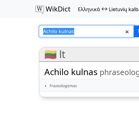
WikDict
↔
Ελληνικά
Lietuvių kalb
Achilo kulnas – Ελ
🇱🇹 lt
Achilo kulnas
phraseolog
Frazeologizmas