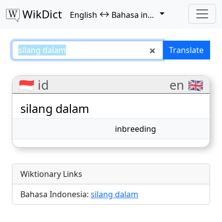
WikDict
↔
English
Bahasa indonesia
silang dalam – English–Bahasa i
Translate
🇮🇩 id
en 🇬🇧
silang dalam
inbreeding
Wiktionary Links
Bahasa Indonesia:
silang dalam