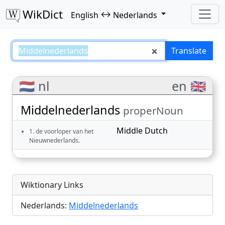
WikDict
↔
English
Nederlands
Middelnederlands – English–Ned
Translate
🇳🇱 nl
en 🇬🇧
Middelnederlands
properNoun
Middle Dutch
1. de voorloper van het
Nieuwnederlands.
Wiktionary Links
Nederlands:
Middelnederlands