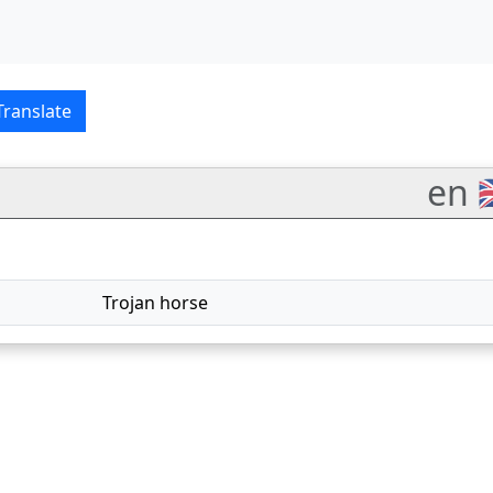
English–Nederlands tran
Translate
en 
Trojan horse