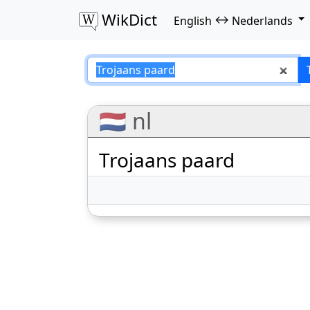
WikDict
↔
English
Nederlands
Trojaans paard – 
🇳🇱 nl
Trojaans paard