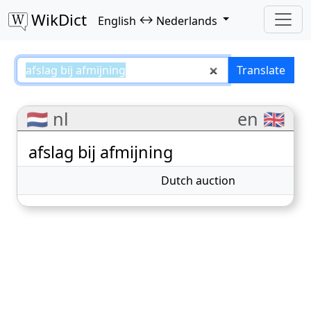
WikDict
↔
English
Nederlands
afslag bij afmijning – English–N
Translate
🇳🇱 nl
en 🇬🇧
afslag bij afmijning
Dutch auction