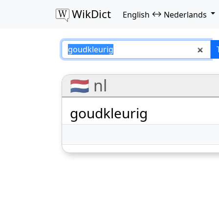
WikDict
↔
English
Nederlands
goudkleurig – Eng
🇳🇱 nl
goudkleurig