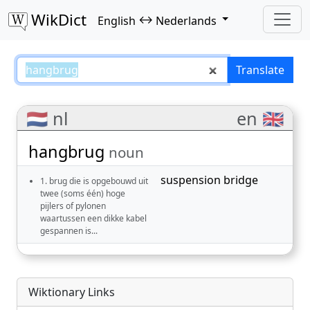
WikDict
↔
English
Nederlands
hangbrug – English–Nederlands 
Translate
🇳🇱 nl
en 🇬🇧
hangbrug
noun
suspension bridge
1. brug die is opgebouwd uit
twee (soms één) hoge
pijlers of pylonen
waartussen een dikke kabel
gespannen is...
Wiktionary Links