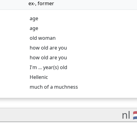
ex-
,
former
age
age
old woman
how old are you
how old are you
I'm ... year(s) old
Hellenic
much of a muchness
nl 