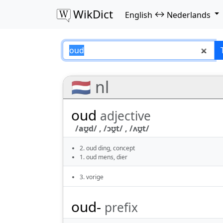
WikDict
↔
English
Nederlands
oud – English–Ned
🇳🇱 nl
oud
adjective
/aʊ̯d/ , /ɔʊ̯t/ , /ʌʊ̯t/
2. oud ding, concept
1. oud mens, dier
3. vorige
oud-
prefix