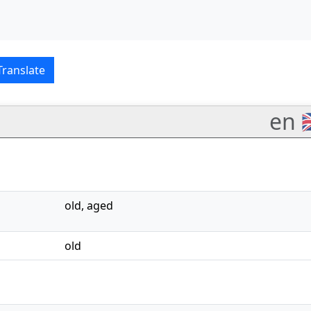
erlands translations
Translate
en 
old
,
aged
old