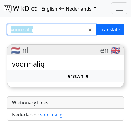
WikDict
↔
English
Nederlands
voormalig – English–Nederlands 
Translate
🇳🇱 nl
en 🇬🇧
voormalig
erstwhile
Wiktionary Links
Nederlands:
voormalig