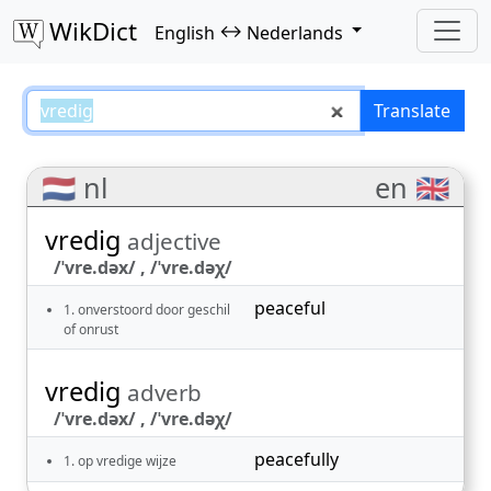
WikDict
↔
English
Nederlands
vredig – English–Nederlands tra
Translate
🇳🇱 nl
en 🇬🇧
vredig
adjective
/ˈvre.dəx/ , /ˈvre.dəχ/
peaceful
1. onverstoord door geschil
of onrust
vredig
adverb
/ˈvre.dəx/ , /ˈvre.dəχ/
peacefully
1. op vredige wijze