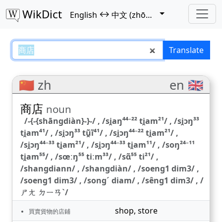
WikDict
↔
English
中文 (zhōngwén)
商店 – English–中文 (zhōngwén) t
Translate
🇨🇳 zh
en 🇬🇧
商店
noun
/-{-{shāngdiàn}-}-/ , /si̯aŋ⁴⁴⁻²² ti̯am²¹/ , /si̯ɔŋ³³
ti̯am⁴¹/ , /si̯ɔŋ³³ tũ̯ĩ⁴¹/ , /si̯ɔŋ⁴⁴⁻²² ti̯am²¹/ ,
/si̯ɔŋ⁴⁴⁻³³ ti̯am²¹/ , /si̯ɔŋ⁴⁴⁻³³ ti̯am¹¹/ , /soŋ²⁴⁻¹¹
ti̯am⁵⁵/ , /sœːŋ⁵⁵ tiːm³³/ , /sɑ̃⁵⁵ ti²¹/ ,
/shangdiann/ , /shangdiàn/ , /soeng1 dim3/ ,
/soeng1 dim3/ , /songˊ diam/ , /sêng1 dim3/ , /
ㄕㄤ ㄉㄧㄢˋ/
shop
,
store
買賣貨物的店鋪