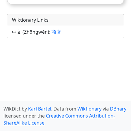
Wiktionary Links
中文 (Zhōngwén):
商店
WikDict by
Karl Bartel
. Data from
Wiktionary
via
DBnary
licensed under the
Creative Commons Attribution-
ShareAlike License
.