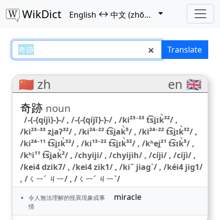
WikDict
↔
English
中文 (zhōngwén)
奇跡 – English–中文 (zhōngwén) t
Translate
🇨🇳 zh
en 🇬🇧
奇跡
noun
/-{-{qíjì}-}-/ , /-{-{qíjī}-}-/ , /ki²³⁻³³ t͡si̯ɪk̚³²/ ,
/ki²³⁻³³ zi̯aʔ³²/ , /ki²⁴⁻²² t͡si̯ak̚⁵/ , /ki²⁴⁻²² t͡si̯ɪk̚³²/ ,
/ki²⁴⁻¹¹ t͡si̯ɪk̚³²/ , /ki¹³⁻²² t͡si̯ɪk̚³²/ , /kʰei̯²¹ t͡sɪk̚⁵/ ,
/kʰi¹¹ t͡si̯ak̚²/ , /chyiji/ , /chyijih/ , /cíji/ , /cíjì/ ,
/kei4 dzik7/ , /kei4 zik1/ , /kiˇ jiagˋ/ , /kéi4 jig1/
, /ㄑㄧˊ ㄐㄧ/ , /ㄑㄧˊ ㄐㄧˋ/
miracle
令人無法理解的怪異現象或事
情