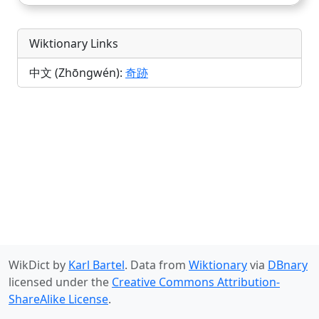
Wiktionary Links
中文 (Zhōngwén):
奇跡
WikDict by
Karl Bartel
. Data from
Wiktionary
via
DBnary
licensed under the
Creative Commons Attribution-
ShareAlike License
.