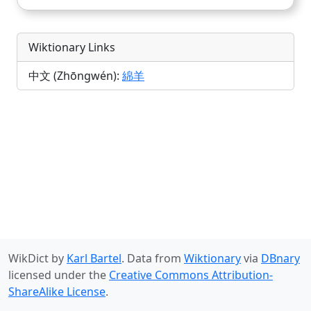
Wiktionary Links
中文 (Zhōngwén):
綿羊
WikDict by
Karl Bartel
. Data from
Wiktionary
via
DBnary
licensed under the
Creative Commons Attribution-
ShareAlike License
.