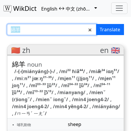
WikDict
↔
English
中文 (zhōngwén)
綿羊 – English–中文 (zhōngwén) t
Translate
🇨🇳 zh
en 🇬🇧
綿羊
noun
/-{-{miányáng}-}-/ , /mi²² ɦiã⁴⁴/ , /miæ̃²⁴ iɑŋ⁵¹/
, /miːn²¹ jœːŋ²¹⁻³⁵/ , /mi̯en¹¹ (j)i̯oŋ¹¹/ , /mi̯en¹¹
i̯oŋ¹¹/ , /mĩ²³⁻³³ ĩ̯ũ²³/ , /mĩ²⁴⁻²² ĩ̯ũ²⁴/ , /mĩ²⁴⁻¹¹
ĩ̯ũ²⁴/ , /mĩ¹³⁻²² ĩ̯ɔ̃¹³/ , /mianyang/ , /mienˇ
(r)iongˇ/ , /mienˇ iongˇ/ , /min4 joeng4-2/ ,
/min4 joeng4-2/ , /min4 yêng4-2/ , /miányáng/
, /ㄇㄧㄢˊ ㄧㄤˊ/
sheep
哺乳動物