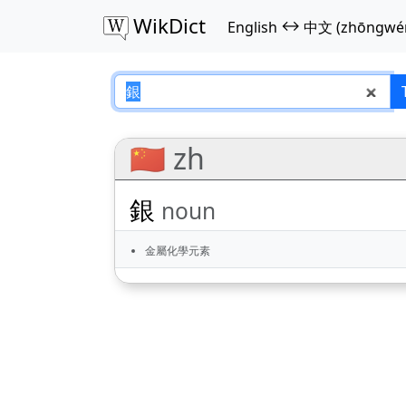
WikDict
↔
English
中文 (zhōngwé
銀 – English–中文 (
🇨🇳 zh
銀
noun
金屬化學元素