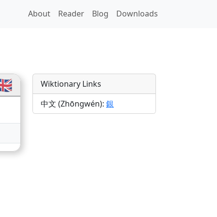
About
Reader
Blog
Downloads
🇧
Wiktionary Links
中文 (Zhōngwén):
銀