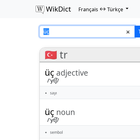
WikDict
↔
Français
Türkçe
üç – Français–Türk
🇹🇷 tr
üç
adjective
/ˈyt͡ʃ/
sayı
üç
noun
/ˈyt͡ʃ/
sembol