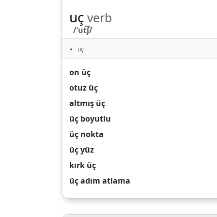
uç
verb
/ˈut͡ʃ/
uç
on üç
otuz üç
altmış üç
üç boyutlu
üç nokta
üç yüz
kırk üç
üç adım atlama