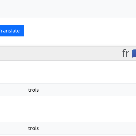
çe translations
Translate
fr 
trois
trois