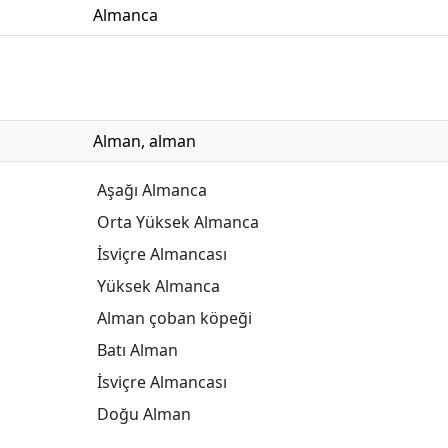
Almanca
Alman
,
alman
Aşağı Almanca
Orta Yüksek Almanca
İsviçre Almancası
Yüksek Almanca
Alman çoban köpeği
Batı Alman
İsviçre Almancası
Doğu Alman