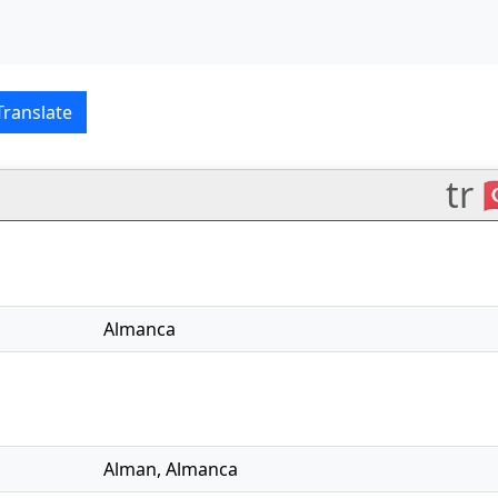
is–Türkçe translations
Translate
tr 
Almanca
Alman
,
Almanca