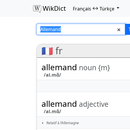
WikDict
↔
Français
Türkçe
Allemand – França
🇫🇷 fr
allemand
noun {m}
/al.mɑ̃/
allemand
adjective
/al.mɑ̃/
Relatif à l’Allemagne