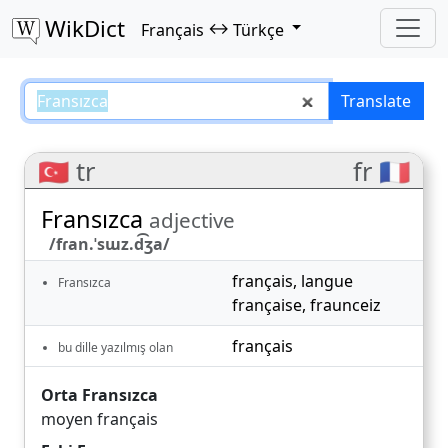
WikDict
↔
Français
Türkçe
Fransızca – Français–Türkçe tran
Translate
🇹🇷 tr
fr 🇫🇷
Fransızca
adjective
/fɾan.ˈsɯz.d͡ʒa/
français
,
langue
Fransızca
française
,
fraunceiz
français
bu dille yazılmış olan
Orta Fransızca
moyen français