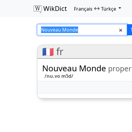
WikDict
↔
Français
Türkçe
Nouveau Monde – 
🇫🇷 fr
Nouveau Monde
prope
/nu.vo mɔ̃d/