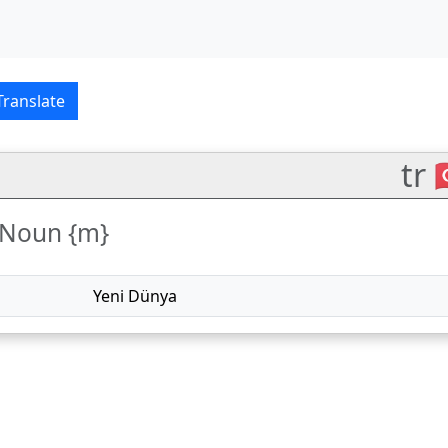
Français–Türkçe transla
Translate
tr 
rNoun {m}
Yeni Dünya