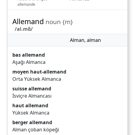
allemande
Allemand
noun {m}
/al.mɑ̃/
Alman
,
alman
bas allemand
Aşağı Almanca
moyen haut-allemand
Orta Yüksek Almanca
suisse allemand
İsviçre Almancası
haut allemand
Yüksek Almanca
berger allemand
Alman çoban köpeği