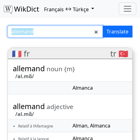
WikDict
↔
Français
Türkçe
allemand – Français–Türkçe trans
Translate
🇫🇷 fr
tr 🇹🇷
allemand
noun {m}
/al.mɑ̃/
Almanca
allemand
adjective
/al.mɑ̃/
Alman
,
Almanca
Relatif à l’Allemagne
Almanca
Relatif à la langue