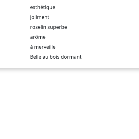
esthétique
joliment
roselin superbe
arôme
à merveille
Belle au bois dormant