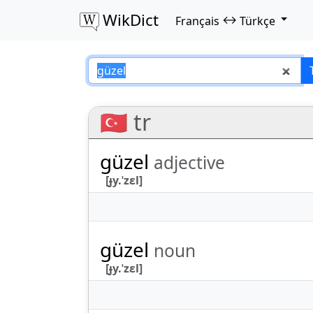
WikDict
↔
Français
Türkçe
güzel – Français–T
🇹🇷 tr
güzel
adjective
[ɟy.ˈzɛl]
güzel
noun
[ɟy.ˈzɛl]