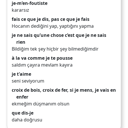
je-m’en-foutiste
kararsız
fais ce que je dis, pas ce que je fais
Hocanın dediğini yap, yaptığını yapma
je ne sais qu’une chose c’est que je ne sais
rien
Bildiğim tek şey hiçbir şey bilmediğimdir
à la va comme je te pousse
saldım çayıra mevlam kayıra
je t'aime
seni seviyorum
croix de bois, croix de fer, si je mens, je vais en
enfer
ekmeğim düşmanım olsun
que dis-je
daha doğrusu