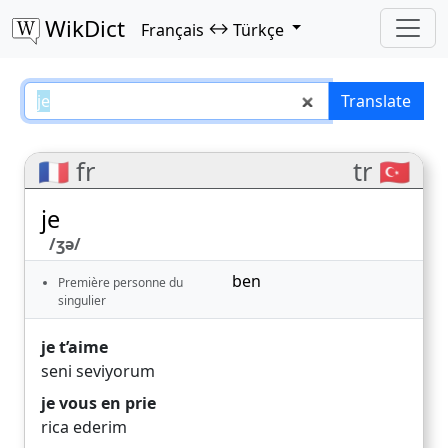
WikDict
↔
Français
Türkçe
je – Français–Türkçe translations
Translate
🇫🇷 fr
tr 🇹🇷
je
/ʒə/
ben
Première personne du
singulier
je t’aime
seni seviyorum
je vous en prie
rica ederim