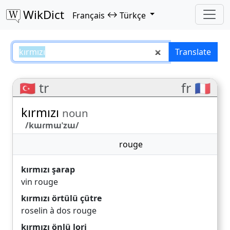
WikDict
↔
Français
Türkçe
kırmızı – Français–Türkçe transla
Translate
🇹🇷 tr
fr 🇫🇷
kırmızı
noun
/kɯɾmɯˈzɯ/
rouge
kırmızı şarap
vin rouge
kırmızı örtülü çütre
roselin à dos rouge
kırmızı önlü lori