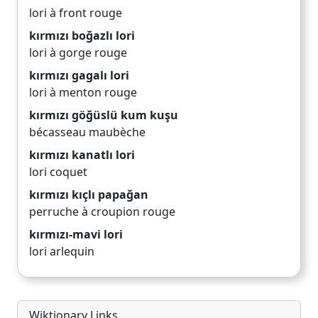
lori à front rouge
kırmızı boğazlı lori
lori à gorge rouge
kırmızı gagalı lori
lori à menton rouge
kırmızı göğüslü kum kuşu
bécasseau maubèche
kırmızı kanatlı lori
lori coquet
kırmızı kıçlı papağan
perruche à croupion rouge
kırmızı-mavi lori
lori arlequin
Wiktionary Links