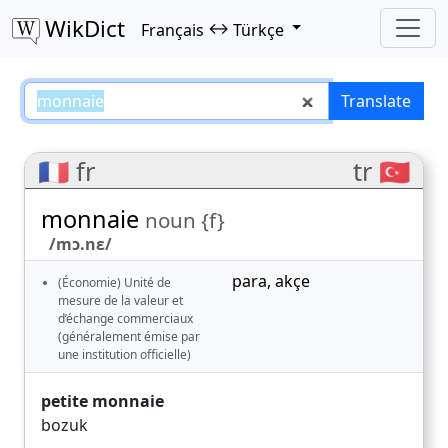
WikDict
↔
Français
Türkçe
monnaie – Français–Türkçe trans
Translate
🇫🇷 fr
tr 🇹🇷
monnaie
noun {f}
/mɔ.nɛ/
para
,
akçe
(Économie) Unité de
mesure de la valeur et
d’échange commerciaux
(généralement émise par
une institution officielle)
petite monnaie
bozuk