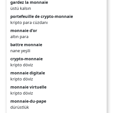
gardez la monnaie
üstü kalsın
portefeuille de crypto-monnaie
kripto para cüzdanı
monnaie d'or
altın para
battre monnaie
nane yeşili
crypto-monnaie
kripto döviz
monnaie digitale
kripto döviz
monnaie virtuelle
kripto döviz
monnaie-du-pape
dürüstlük