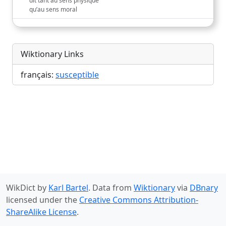
dit tant au sens physique
qu’au sens moral
Wiktionary Links
français:
susceptible
WikDict by
Karl Bartel
. Data from
Wiktionary
via
DBnary
licensed under the
Creative Commons Attribution-
ShareAlike License
.