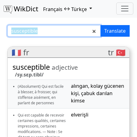
WikDict
↔
Français
Türkçe
susceptible – Français–Türkçe tr
Translate
🇫🇷 fr
tr 🇹🇷
susceptible
adjective
/sy.sɛp.tibl/
alıngan
,
kolay gücenen
(Absolument) Qui est facile
à blesser, à froisser, qui
kişi
,
çabuk darılan
s’offense aisément, en
kimse
parlant de personnes
elverişli
Qui est capable de recevoir
certaines qualités, certaines
impressions, certaines
modifications. — Note : Se