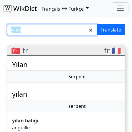
WikDict
↔
Français
Türkçe
yılan – Français–Türkçe translati
Translate
🇹🇷 tr
fr 🇫🇷
Yılan
Serpent
yılan
serpent
yılan balığı
anguille