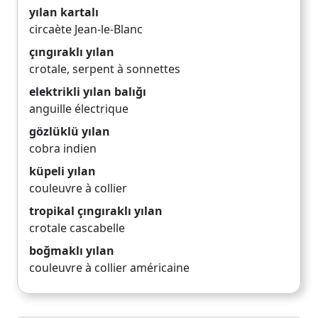
yılan kartalı
circaète Jean-le-Blanc
çıngıraklı yılan
crotale
,
serpent à sonnettes
elektrikli yılan balığı
anguille électrique
gözlüklü yılan
cobra indien
küpeli yılan
couleuvre à collier
tropikal çıngıraklı yılan
crotale cascabelle
boğmaklı yılan
couleuvre à collier américaine