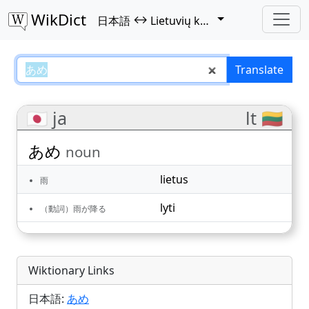
WikDict
↔
日本語
Lietuvių kalba
あめ – 日本語–Lietuvių kalba trans
Translate
🇯🇵 ja
lt 🇱🇹
あめ
noun
lietus
雨
lyti
（動詞）雨が降る
Wiktionary Links
日本語:
あめ