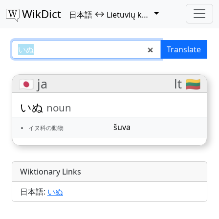
WikDict
↔
日本語
Lietuvių kalba
いぬ – 日本語–Lietuvių kalba trans
Translate
🇯🇵 ja
lt 🇱🇹
いぬ
noun
šuva
イヌ科の動物
Wiktionary Links
日本語:
いぬ