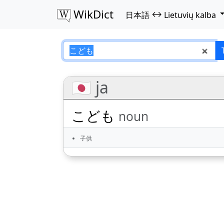
WikDict
↔
日本語
Lietuvių kalba
こども – 日本語–Lietu
🇯🇵 ja
こども
noun
子供