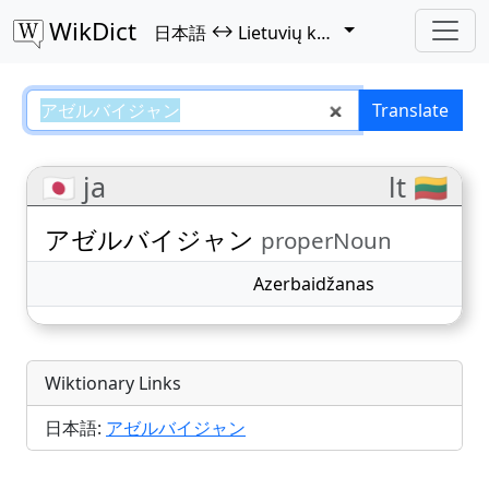
WikDict
↔
日本語
Lietuvių kalba
アゼルバイジャン – 日本語–Lietuvių k
Translate
🇯🇵 ja
lt 🇱🇹
アゼルバイジャン
properNoun
Azerbaidžanas
Wiktionary Links
日本語:
アゼルバイジャン