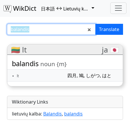
WikDict
↔
日本語
Lietuvių kalba
balandis – 日本語–Lietuvių kalba 
Translate
🇱🇹 lt
ja 🇯🇵
balandis
noun {m}
四月
,
鳩
,
しがつ
,
はと
lt
Wiktionary Links
lietuvių kalba:
Balandis
,
balandis