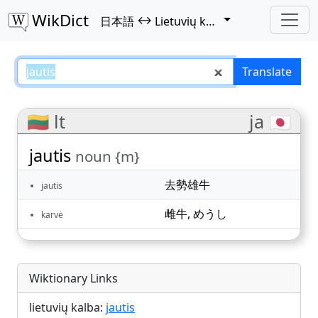
WikDict
↔
日本語
Lietuvių kalba
jautis – 日本語–Lietuvių kalba tra
Translate
🇱🇹 lt
ja 🇯🇵
jautis
noun {m}
去勢雄牛
jautis
雌牛
,
めうし
karvė
Wiktionary Links
lietuvių kalba:
jautis