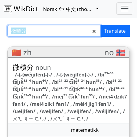
WikDict
↔
Norsk
中文 (zhōngwén)
微積分 – Norsk–中文 (zhōngwén) t
Translate
🇨🇳 zh
no 🇳🇴
微積分
noun
/-{-{wéijīfēn}-}-/ , /-{-{wēijīfēn}-}-/ , /bi²³⁻³³
t͡si̯ɪk̚³²⁻⁴ hun⁴⁴/ , /bi²⁴⁻²² t͡sit̚⁵⁻²⁴ hun³³/ , /bi²⁴⁻²²
t͡si̯ɪk̚³²⁻⁴ hun⁴⁴/ , /bi²⁴⁻¹¹ t͡si̯ɪk̚³²⁻⁴ hun⁴⁴/ , /bi¹³⁻²²
t͡si̯ɪk̚³²⁻⁵ hun⁴⁴/ , /mei̯²¹ t͡sɪk̚⁵ fɐn⁵⁵/ , /mei4 dzik7
fan1/ , /mei4 zik1 fan1/ , /méi4 jig1 fen1/ ,
/ueijifen/ , /weijifen/ , /weijifen/ , /wéijifen/ , /
ㄨㄟ ㄐㄧ ㄈㄣ/ , /ㄨㄟˊ ㄐㄧ ㄈㄣ/
matematikk