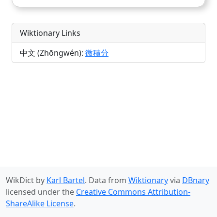
Wiktionary Links
中文 (Zhōngwén):
微積分
WikDict by
Karl Bartel
. Data from
Wiktionary
via
DBnary
licensed under the
Creative Commons Attribution-
ShareAlike License
.