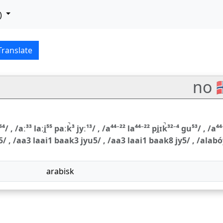
)
文 (zhōngwén) translat
Translate
no 
, /aː³³ laːi̯⁵⁵ paːk̚³ jyː¹³/ , /a⁴⁴⁻²² la⁴⁴⁻²² pi̯ɪk̚³²⁻⁴ ɡu⁵³/ , /a⁴⁴
g3 yu5/ , /aa3 laai1 baak3 jyu5/ , /aa3 laai1 baak8 jy5/ , /alab
arabisk