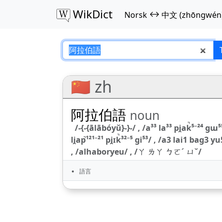
WikDict
↔
Norsk
中文 (zhōngwén
阿拉伯語 – Norsk–中
🇨🇳 zh
阿拉伯語
noun
/-{-{ālābóyǔ}-}-/ , /a³³ la³³ pi̯ak̚⁵⁻²⁴ ɡɯ⁵⁵⁴/ 
li̯ap̚¹²¹⁻²¹ pi̯ɪk̚³²⁻⁵ ɡi⁵³/ , /a3 lai1 ba
, /alhaboryeu/ , /ㄚ ㄌㄚ ㄅㄛˊ ㄩˇ/
語言