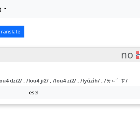
)
zhōngwén) translation
Translate
no 
, /lou4 dzi2/ , /lou4 ji2/ , /lou4 zi2/ , /lyúzi̊h/ , /ㄌㄩˊ ˙ㄗ/
esel