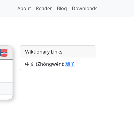
About
Reader
Blog
Downloads
s
🇴
Wiktionary Links
中文 (Zhōngwén):
驢子