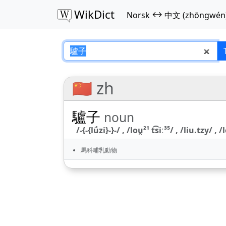
WikDict
↔
Norsk
中文 (zhōngwén
驢子 – Norsk–中文 (
🇨🇳 zh
驢子
noun
/-{-{lǘzi}-}-/ , /lou̯²¹ t͡siː³⁵/ , /liu.tzy/ 
馬科哺乳動物