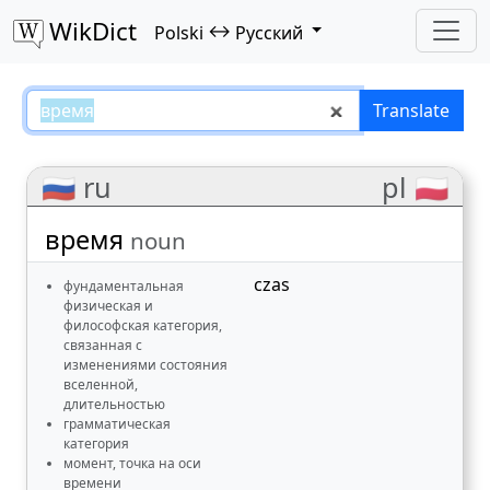
WikDict
↔
Polski
Русский
время – Polski–Русский translat
Translate
🇷🇺 ru
pl 🇵🇱
время
noun
czas
фундаментальная
физическая и
философская категория,
связанная с
изменениями состояния
вселенной,
длительностью
грамматическая
категория
момент, точка на оси
времени