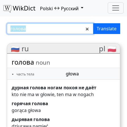
WikDict
↔
Polski
Русский
голова – Polski–Русский translat
Translate
🇷🇺 ru
pl 🇵🇱
голова
noun
głowa
часть тела
дурная голова ногам покоя не даёт
kto nie ma w głowie, ten ma w nogach
горячая голова
gorąca głowa
дырявая голова
dziurawa pamięć